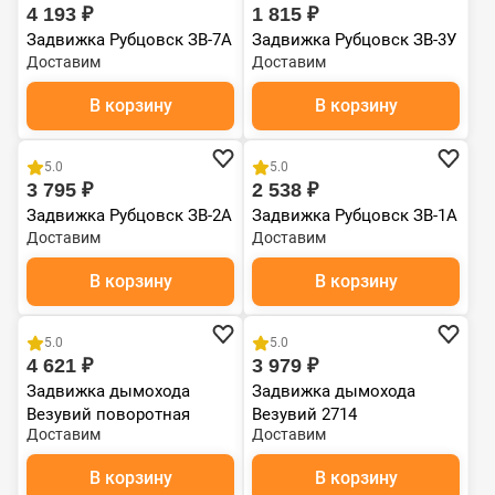
4 193 ₽
1 815 ₽
Задвижка Рубцовск ЗВ-7А
Задвижка Рубцовск ЗВ-3У
Доставим
Доставим
В корзину
В корзину
Чугун
Чугун
5.0
5.0
3 795 ₽
2 538 ₽
Задвижка Рубцовск ЗВ-2А
Задвижка Рубцовск ЗВ-1А
Доставим
Доставим
В корзину
В корзину
Чугун
Чугун
5.0
5.0
4 621 ₽
3 979 ₽
Задвижка дымохода
Задвижка дымохода
Везувий поворотная
Везувий 2714
Доставим
Доставим
1427П
В корзину
В корзину