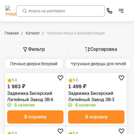
Главная
Каталог
Чугунное литье и комплектующие
Фильтр
Сортировка
Печные дверки Везувий
Чугунные дверцы для печей
Хит продаж
Чугун
Хит продаж
Чугун
5.0
5.0
1 983 ₽
1 499 ₽
Задвижка Бисерский
Задвижка Бисерский
Литейный Завод ЗВ-6
Литейный Завод ЗВ-3
В наличии
В наличии
(395х265)
(390х190)
В корзину
В корзину
Хит продаж
Чугун
Хит продаж
Чугун
5.0
5.0